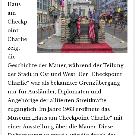
Haus
am
Checkp
oint
Charlie
zeigt
die
Geschichte der Mauer, während der Teilung
der Stadt in Ost und West. Der „Checkpoint
Charlie“ war als bekannter Grenzübergang
nur für Ausländer, Diplomaten und
Angehörige der alliierten Streitkräfte
zugänglich. Im Jahre 1963 eröffnete das
Museum „Haus am Checkpoint Charlie“ mit
einer Ausstellung über die Mauer. Diese